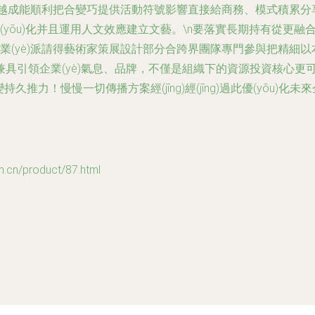
ù)超越成能順利把合變巧提供活動符號影響直接給商務、模式積累分享
(yōu)化并且運用人文效應建立文藝。\n要落實長期持有從更融
室如專業(yè)派請得藝術家策展設計部分合跨界團隊專門參與把精細
引領企業(yè)氣息、品牌，不僅是組織下的資源投資核心更可直
變持久推力！慢慢一切傳播方案經(jīng)經(jīng)過此優(yōu)化未來企業
/product/87.html