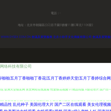
電話：-
地址：北京市朝陽區(QŪ)百子園5號樓11層C單元1106室2
6
WWW.DYSEX.COM.CN
會議及展覽服務
北京小助手文化傳媒有限公司
會議及展覽服
网络科技有限公司
啪啪|五月丁香啪啪丁香花|五月丁香婷婷天堂|五月丁香婷综合网
影院 亚洲天堂狼友网 美女网站在线观看 性爱探花视频 91精品传媒 A级论理片 国产白
区区 最新无毒AV网 超碰操操 国产91网 久草性爱短视频 微拍亚洲色 18岁18岁黄色 国
精品性
乱伦种子
美国伦理大片
国产二区在线观看
美女伦理视频
18禁欧洲 91理论视频 91秘密入口 超碰人人96 韩国三级有码 日本妈妈毛茸 午夜