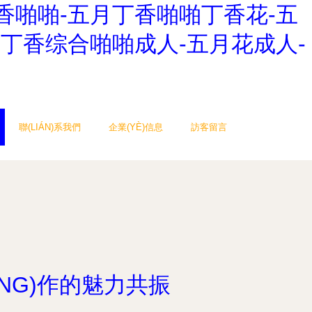
香啪啪-五月丁香啪啪丁香花-五
丁香综合啪啪成人-五月花成人-
聯(LIÁN)系我們
企業(YÈ)信息
訪客留言
NG)作的魅力共振