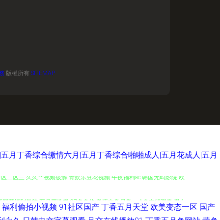
務
版權所有
SITEMAP
|五月丁香综合缴情六月|五月丁香综合啪啪成人|五月花成人|五月
一区二区三 久久艹视频破解 青娱乐豆花视频 午夜福利ac 韩国无码影院 欧
产探花福利导航 五月花性视 97色色的 激情文学另类av A色在线观看 男女
福利偷拍小视频
91社区国产
丁香五月天堂
欧美变态一区
国产
浮力影院 超碰久拍 老司机黄色A片 日韩影视 婷婷永久免费 麻豆吴梦梦 久久