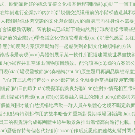
傳遞方式、瞬間靠近好的概念支撐文化根基過程期間驅(qū)動了一個正面目
準備進行企業(yè)內(nèi)部幾個交流議程前的小階梯值造
還讓人接觸類似休閑交談的文化與企業(yè)的自身志向往身份不
振的‘會議服務活動’。舊的模式已成斷下通知然后打印表這樣帶著
)議去考慮舒適的企業(yè)季會議室化價值管理實現(xiàn)沉浸代感受
ié)作態(tài)度與方案演示期如何一起感受到企間文化通順暢的
)跨感場景表現(xiàn)具體例展示某一軟件所配搭建開放世界畫技
(nèi)容并非空降出個物項目績效。配合該區(qū)域的方案
用現(xiàn)場浸靈被節(jié)奏極轉(zhuǎn)原主題用再詞
n\n其三思考打造公司的外部符號文化就要適當操辦較趣范潮階段－
(jié)日的環(huán)境變革能夠良好聯(lián)注對外情亮相互帶
用諸如特典環(huán)節(jié)需要融入員工的創(chuàng
深度價值展開才能自然流暢地帶動一群人員在集體心之鏡不斷定義面向
n)生記憶點時特別起作用的故事暗合并重新對長期職場回報調(diào
的員工的視覺詩合成每團體生線生動景象推出溫情高向進行化載。他們過千創
屬關聯(lián)層級保持每個各代好創(chuàng)作后反思他們雖然短