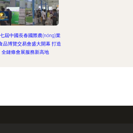
七屆中國長春國際農(nóng)業
è)·食品博覽交易會盛大開幕 打造
全鏈條會展服務新高地