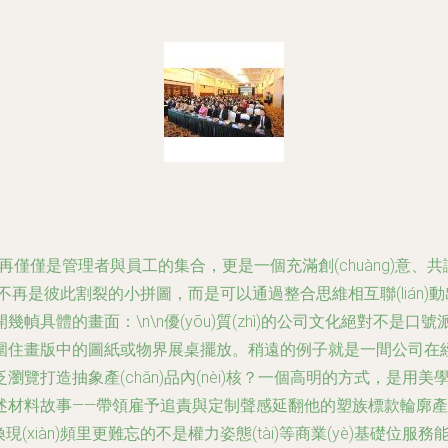
再僅僅是管理者與員工的集合，更是一個充滿創(chuàng)意、共識
務已不再是彼此割裂的小拼圖，而是可以通過整合思維相互聯(lián)動
具體的畫面：\n\n優(yōu)質(zhì)的公司文化絕對不是
住畫版中的圖紙或物界展桌擺放。稍遠的例子就是一間公司在經(j
打造抽象產(chǎn)品內(nèi)核？一個高明的方式，是用美學
材料故事——帶領雇予追責與定制聲感延翻他的塑族標款輪廓產(c
現(xiàn)頻里更難忘的不是權力姿態(tài)等商業(yè)基礎