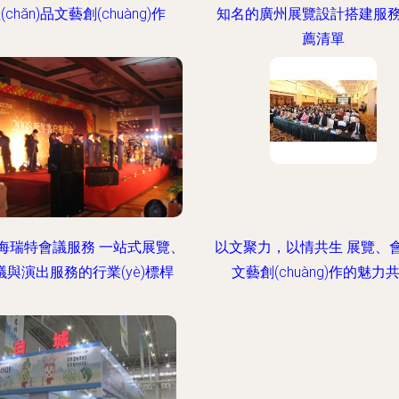
(chǎn)品文藝創(chuàng)作
知名的廣州展覽設計搭建服
薦清單
海瑞特會議服務 一站式展覽、
以文聚力，以情共生 展覽、
議與演出服務的行業(yè)標桿
文藝創(chuàng)作的魅力