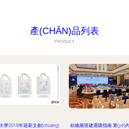
產(CHǍN)品列表
PRODUCT
學2018年迎新文創(chuàng)
紡織展搭建選購指南 業(yè)內(n