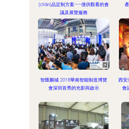
(chǎn)品定制方案——僅供觀看的會
產
議及展覽服務
智匯鵬城 2018華南智能制造博覽
西安
會深圳首秀的光影與啟示
會