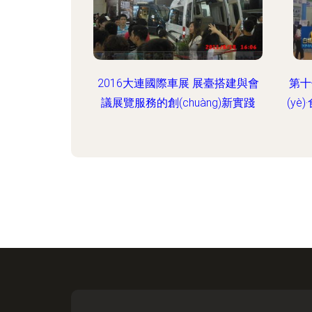
2016大連國際車展 展臺搭建與會
第十
議展覽服務的創(chuàng)新實踐
(y