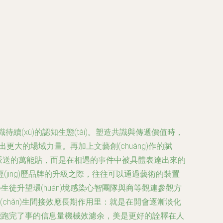
待續(xù)的認知生態(tài)。塑造共識與傳遞價值時，
出更大的場域力量。再加上文藝創(chuàng)作的賦
口號派送的萬能貼，而是在相遇的事件中被具體表達出來的
īng)歷品牌的升級之際，往往可以通過藝術的裝置
生徒升望環(huán)境感染心智團隊與商等觀連參觀方
hǎn)生間接效應長期作用里：就是在開會逐漸淡化
位服務能跑完了事的信息量機械效濾余，美是更好的詮釋在人