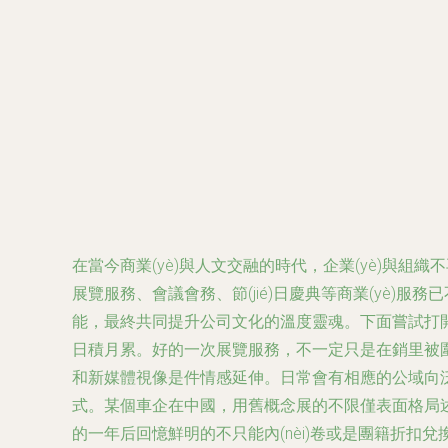
在當今商業(yè)與人文交融的時代，企業(yè)與組織不
展覽服務、會議會務、節(jié)日慶典等商業(yè)服
能，最終共同提升公司文化的溫度靈魂。下面嘗試打開幾幀
日積月累。好的一次展覽服務，不一定只是在銷里被圍
和新媒體視像是件情感延伸。日常會有相應的公域向泛瀏覽
式。某個車企在中國，用舊概念展的不限僅表面格局述
的一年后回憶鮮明的不只能內(nèi)卷或是團籍折扣兌換