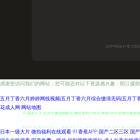
COPYRIGHT © 202
感谢您访问我们的网站，您可能还对以下资源感兴趣：阳江僦煌
五月丁香六月婷婷网线视频|五月丁香六月综合缴清无码|五月丁香
花成人网
网站地图
97超惹人人 五月天激情网图片 麻豆黄色一色片 婷婷www 亚洲av青草
亚另类色 亚洲春色'aAV 囯产精品久久 另类A片 欧美另类综合网 色图专
日本一级大片
微拍福利在线观看
91香蕉APP
国产二区三区
国产
床上无遮挡 伊人在线成人视频 成人三级黄色网 久久午夜神器 午夜情色av 