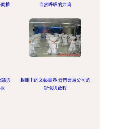
務商推
自然呼吸的共鳴
會議與
相冊中的文藝畫卷 云南會展公司的
共振
記憶與啟程