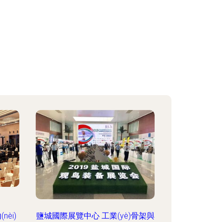
èi)
鹽城國際展覽中心 工業(yè)骨架與