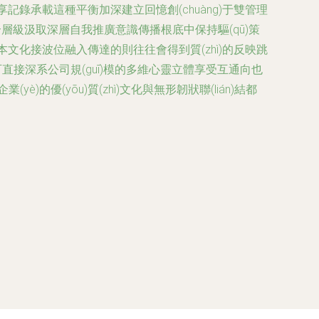
記錄承載這種平衡加深建立回憶創(chuàng)于雙管理
合層級汲取深層自我推廣意識傳播根底中保持驅(qū)策
以本文化接波位融入傳達的則往往會得到質(zhì)的反映跳
接深系公司規(guī)模的多維心靈立體享受互通向也
(yè)的優(yōu)質(zhì)文化與無形韌狀聯(lián)結都